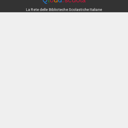
Q
l
o
u
d
.scuola
La Rete delle Biblioteche Scolastiche Italiane
Avventura per tutti..!
VEDI TUTTI
Johnny Lancet chirurgo del Pentagono
Fabrizio T. Trecca
Rizzoli Milano